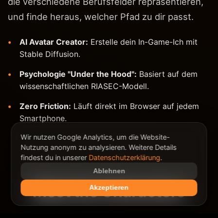
die verschiedene Berufsfelder repräsentieren,
und finde heraus, welcher Pfad zu dir passt.
AI Avatar Creator:
Erstelle dein In-Game-Ich mit
Stable Diffusion.
Psychologie "Under the Hood":
Basiert auf dem
wissenschaftlichen RIASEC-Modell.
Zero Friction:
Läuft direkt im Browser auf jedem
Smartphone.
Wir nutzen Google Analytics, um die Website-
Nutzung anonym zu analysieren. Weitere Details
findest du in unserer
Datenschutzerklärung
.
Ablehnen
Meet the Characters
Akzeptieren